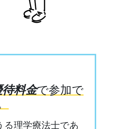
優待料金
で参加で
。
うる理学療法士であ