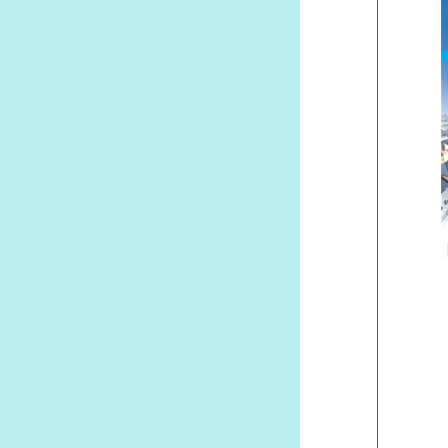
府士会ZOOMの利用方法および申
方法
各種書類ダウンロード
府士会ニュース一覧
府士会アンケート結果