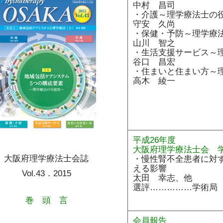
込
中村 昌司
・介護～理学療法士の
守安 久尚
・保健・予防～理学療
山川 智之
・生活支援サービス～
谷口 昌宏
・住まいと住まい方～
高木 綾一
平成26年度
大阪府理学療法士会 
大阪府理学療法士会誌
・慢性腎不全患者に対
える影響
Vol.43．2015
太田 幸志、他
選評……………学術局
巻 頭 言
会員報告