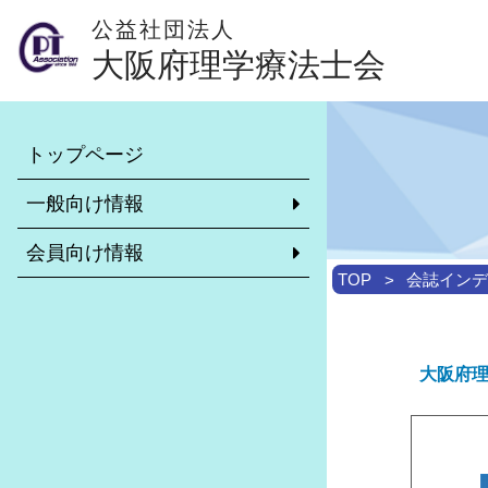
公益社団法人
大阪府理学療法士会
本会について
会員専用ページ
トップページ
理学療法士とは？（外部サイト）
異動・休会・復会等の手続きに
いて
一般向け情報
学校一覧
リカレント教育について
会員向け情報
理学療法士がいる施設
非常勤求職・求人情報システム
TOP
会誌インデ
大阪府理学療法士会のご案内
市区町村士会について
介護予防について
診療報酬・介護報酬改定情報
大阪府理学
訪問リハビリ受け入れ可能施設
学校保健活動委員会
各市区町村理学療法士会のご紹介
地域包括ケアシステムに関する推
リーダー制度について