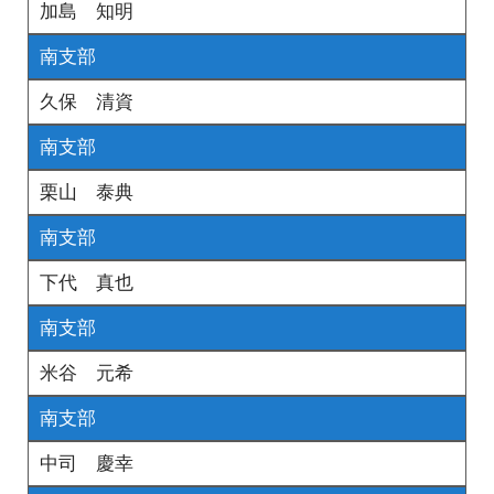
加島 知明
南支部
久保 清資
南支部
栗山 泰典
南支部
下代 真也
南支部
米谷 元希
南支部
中司 慶幸