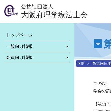
公益社団法人
大阪府理学療法士会
本会について
会員専用ページ
トップページ
理学療法士とは？（外部サイト）
異動・休会・復会等の手続きに
いて
一般向け情報
学校一覧
リカレント教育について
会員向け情報
理学療法士がいる施設
非常勤求職・求人情報システム
TOP
第11回日
大阪府理学療法士会のご案内
市区町村士会について
介護予防について
診療報酬・介護報酬改定情報
この度、
訪問リハビリ受け入れ可能施設
学校保健活動委員会
学会の詳
各市区町村理学療法士会のご紹介
地域包括ケアシステムに関する推
リーダー制度について
【第11