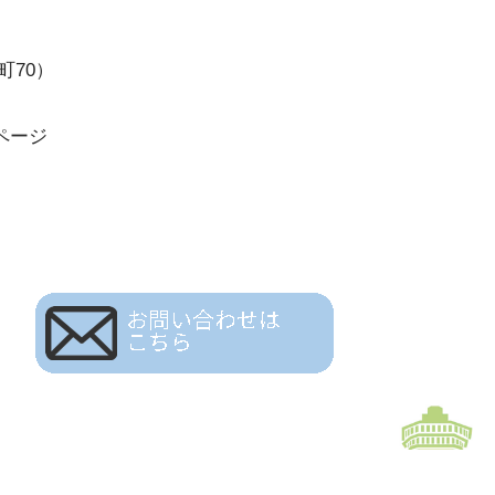
町70）
ページ