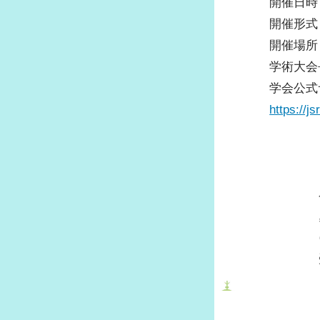
開催日時：
府士会ZOOMの利用方法および申
方法
開催形式
各種書類ダウンロード
開催場所
学術大会
府士会ニュース一覧
学会公式
府士会アンケート結果
https://j