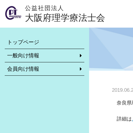
公益社団法人
大阪府理学療法士会
本会について
会員専用ページ
トップページ
理学療法士とは？（外部サイト）
異動・休会・復会等の手続きに
いて
一般向け情報
学校一覧
リカレント教育について
会員向け情報
理学療法士がいる施設
非常勤求職・求人情報システム
大阪府理学療法士会のご案内
市区町村士会について
2019.06.
介護予防について
診療報酬・介護報酬改定情報
訪問リハビリ受け入れ可能施設
奈良県
学校保健活動委員会
各市区町村理学療法士会のご紹介
地域包括ケアシステムに関する推
詳細は
リーダー制度について