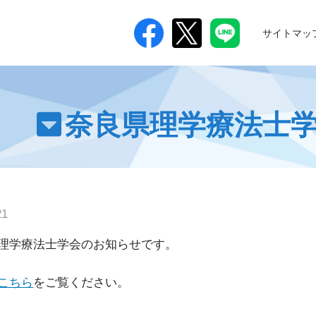
サイトマッ
つ
奈良県理学療法士
21
理学療法士学会のお知らせです。
進
こちら
をご覧ください。