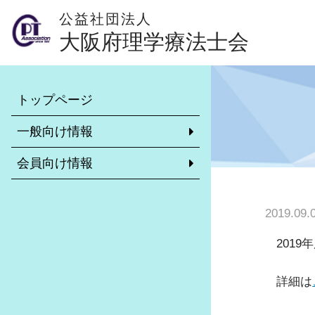
公益社団法人
大阪府理学療法士会
本会について
会員専用ページ
トップページ
理学療法士とは？（外部サイト）
異動・休会・復会等の手続きに
いて
一般向け情報
学校一覧
リカレント教育について
会員向け情報
理学療法士がいる施設
非常勤求職・求人情報システム
大阪府理学療法士会のご案内
市区町村士会について
2019.09.
介護予防について
診療報酬・介護報酬改定情報
訪問リハビリ受け入れ可能施設
201
学校保健活動委員会
各市区町村理学療法士会のご紹介
地域包括ケアシステムに関する推
詳細は
リーダー制度について