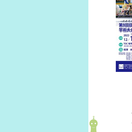
府士会ZOOMの利用方法および申
方法
各種書類ダウンロード
府士会ニュース一覧
府士会アンケート結果