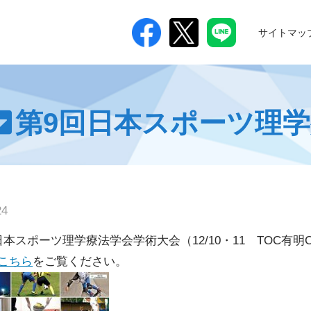
サイトマッ
つ
第9回日本スポーツ理
24
本スポーツ理学療法学会学術大会（12/10・11 TOC有明Conv
こちら
をご覧ください。
進