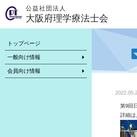
公益社団法人
大阪府理学療法士会
本会について
会員専用ページ
トップページ
理学療法士とは？（外部サイト）
異動・休会・復会等の手続きに
いて
一般向け情報
学校一覧
リカレント教育について
会員向け情報
理学療法士がいる施設
非常勤求職・求人情報システム
大阪府理学療法士会のご案内
市区町村士会について
2022.05.
介護予防について
診療報酬・介護報酬改定情報
訪問リハビリ受け入れ可能施設
第9回日
学校保健活動委員会
詳細は
各市区町村理学療法士会のご紹介
地域包括ケアシステムに関する推
リーダー制度について