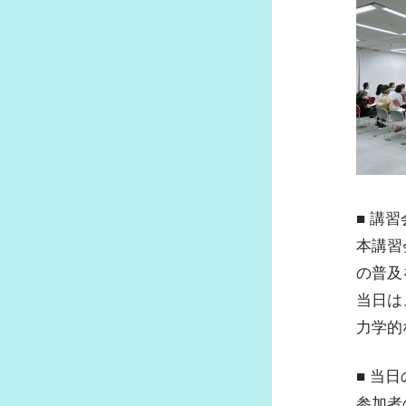
府士会ZOOMの利用方法および申
方法
各種書類ダウンロード
府士会ニュース一覧
府士会アンケート結果
■ 講
本講習
の普及
当日は
力学的
■ 当
参加者