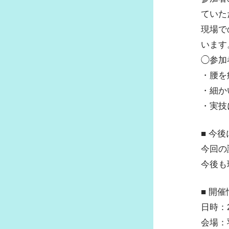
ていた
現場で
います
◯参加
・腰を
・細か
・実技
■ 今
今回の
今後も
■ 開
日時：2
会場：