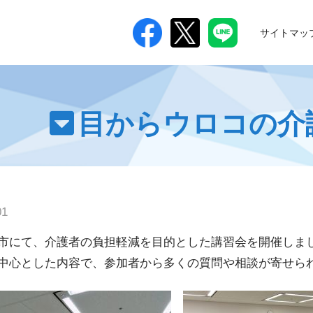
サイトマッ
つ
目からウロコの介
01
市にて、介護者の負担軽減を目的とした講習会を開催しま
中心とした内容で、参加者から多くの質問や相談が寄せら
進