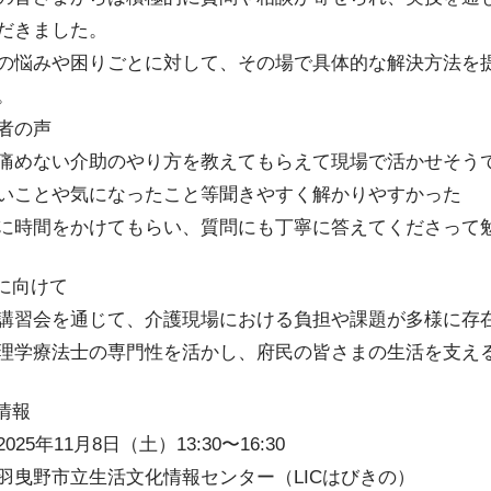
だきました。
の悩みや困りごとに対して、その場で具体的な解決方法を
。
者の声
痛めない介助のやり方を教えてもらえて現場で活かせそう
いことや気になったこと等聞きやすく解かりやすかった
に時間をかけてもらい、質問にも丁寧に答えてくださって
後に向けて
講習会を通じて、介護現場における負担や課題が多様に存
理学療法士の専門性を活かし、府民の皆さまの生活を支え
催情報
025年11月8日（土）13:30〜16:30
羽曳野市立生活文化情報センター（LICはびきの）