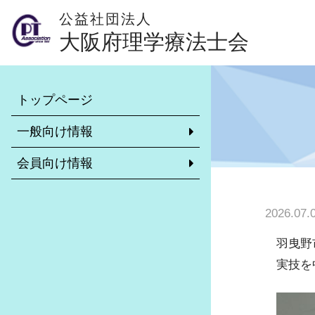
公益社団法人
大阪府理学療法士会
本会について
会員専用ページ
トップページ
理学療法士とは？（外部サイト）
異動・休会・復会等の手続きに
いて
一般向け情報
学校一覧
リカレント教育について
会員向け情報
理学療法士がいる施設
非常勤求職・求人情報システム
大阪府理学療法士会のご案内
市区町村士会について
2026.07.
介護予防について
診療報酬・介護報酬改定情報
訪問リハビリ受け入れ可能施設
羽曳野
学校保健活動委員会
実技を
各市区町村理学療法士会のご紹介
地域包括ケアシステムに関する推
リーダー制度について