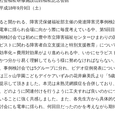
社会福祉研修施設山西福祉記念会館
込
平成18年9月9日（土）
ると開かれる、障害児保健福祉部主催の発達障害児事例検
電車に揺られ会場に向かう際に毎度考えている中、第5回目
例検討会では初めに豊中市立障害福祉センターひまわりの
ピストに関わる障害者自立支援法と特別支援教育」につい
効率化＝費用対効果がより進められる中、いかにセラピス
かつ分かり易く理解してもらう様に努めなければならない
、事例検討会では5グループに分れ、ビデオ症例発表につ
は三ヶ山学園こどもデイケアいずみの花井麻美氏より「5
提示して頂きました。本児は未熟児網膜症を合併しており
、どのように関連付けを行うように工夫すれば良いのかにつ
いることに強く共感しました。また、各先生方から具体的
討会にも電車に揺られ、何回目だったのかを考えながら期