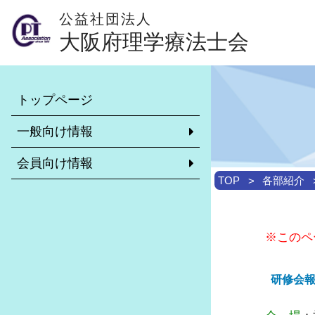
公益社団法人
大阪府理学療法士会
本会について
会員専用ページ
トップページ
理学療法士とは？（外部サイト）
異動・休会・復会等の手続きに
いて
一般向け情報
学校一覧
リカレント教育について
会員向け情報
理学療法士がいる施設
非常勤求職・求人情報システム
TOP
各部紹介
大阪府理学療法士会のご案内
市区町村士会について
介護予防について
診療報酬・介護報酬改定情報
※このペ
訪問リハビリ受け入れ可能施設
学校保健活動委員会
各市区町村理学療法士会のご紹介
研修会報
地域包括ケアシステムに関する推
リーダー制度について