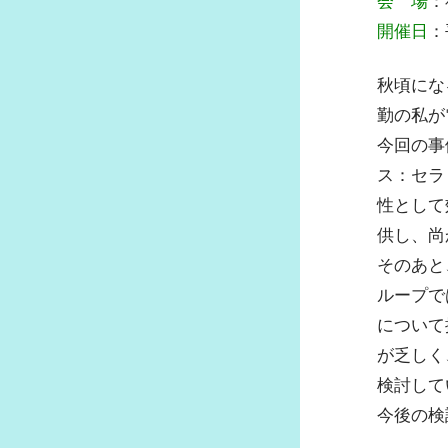
会 場
：
府士会ZOOMの利用方法および申
方法
開催日
：
各種書類ダウンロード
秋頃にな
府士会ニュース一覧
勤の私が
府士会アンケート結果
今回の事
ス：セラ
性として
供し、尚
そのあと
ループで
について
が乏しく
検討して
今後の検