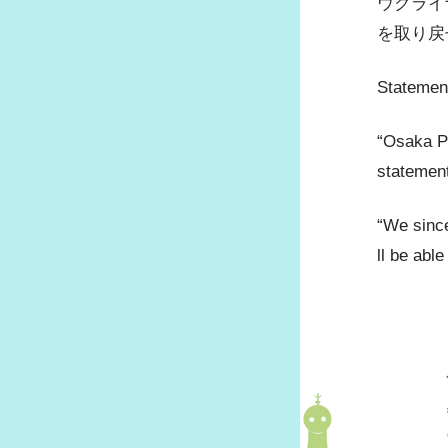
ウクライ
府士会ZOOMの利用方法および申
方法
を取り戻
各種書類ダウンロード
Statement
府士会ニュース一覧
府士会アンケート結果
“Osaka Ph
statemen
“We since
ll be abl