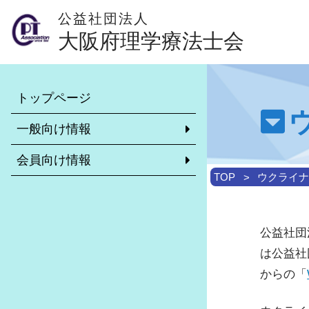
公益社団法人
大阪府理学療法士会
本会について
会員専用ページ
トップページ
理学療法士とは？（外部サイト）
異動・休会・復会等の手続きに
いて
一般向け情報
学校一覧
リカレント教育について
会員向け情報
理学療法士がいる施設
非常勤求職・求人情報システム
TOP
ウクライナ
大阪府理学療法士会のご案内
市区町村士会について
介護予防について
診療報酬・介護報酬改定情報
公益社団
訪問リハビリ受け入れ可能施設
学校保健活動委員会
は公益社
各市区町村理学療法士会のご紹介
からの「
地域包括ケアシステムに関する推
リーダー制度について